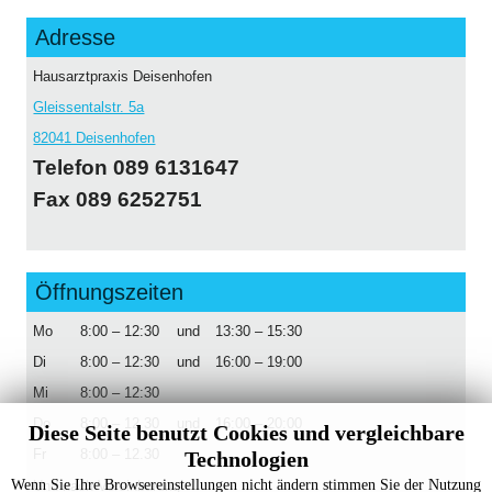
Adresse
Hausarztpraxis Deisenhofen
Gleissentalstr. 5a
82041 Deisenhofen
Telefon 089 6131647
Fax 089 6252751
Öffnungszeiten
Mo
8:00 – 12:30
und
13:30 – 15:30
Di
8:00 – 12:30
und
16:00 – 19:00
Mi
8:00 – 12:30
Do
8:00 – 12.30
und
16:00 – 20:00
Diese Seite benutzt Cookies und vergleichbare
Fr
8:00 – 12.30
Technologien
Wenn Sie Ihre Browsereinstellungen nicht ändern stimmen Sie der Nutzung
Und nach Vereinbarung