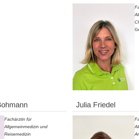
Fa
Al
Ch
Ge
-Bohmann
Julia Friedel
Fachärztin für
Fa
Allgemeinmedizin und
Al
Reisemedizin
Ar