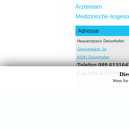
Ärzteteam
Medizinische Angeste
Adresse
Hausarztpraxis Deisenhofen
Gleissentalstr. 5a
82041 Deisenhofen
Telefon 089 613164
Fax 089 6252751
Die
Wenn Sie 