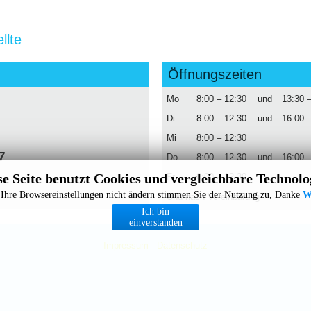
llte
Öffnungszeiten
Mo
8:00 – 12:30
und
13:30 
Di
8:00 – 12:30
und
16:00 
Mi
8:00 – 12:30
7
Do
8:00 – 12.30
und
16:00 
se Seite benutzt Cookies und vergleichbare Technolo
Fr
8:00 – 12.30
Ihre Browsereinstellungen nicht ändern stimmen Sie der Nutzung zu, Danke
W
Und nach Vereinbarung
Ich bin
einverstanden
Impressum
-
Datenschutz