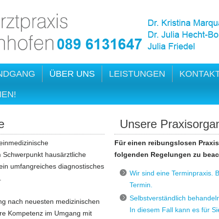
NDGANG
ÜBER UNS
LEISTUNGEN
KONTAK
HEN!
e
Unsere Praxisorgan
meinmedizinische
Für einen reibungslosen Praxisa
 Schwerpunkt hausärztliche
folgenden Regelungen zu beac
 ein umfangreiches diagnostisches
Wir sind eine Terminpraxis. B
.
Termin.
Selbstverständlich behandel
ng nach neuesten medizinischen
In diesem Fall kann es für S
Ihre Kompetenz im Umgang mit